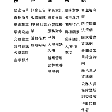
歷史沿革
訊息公告
學員資訊
服務對象
衛生福利
部
首長簡介
服務團隊
膳食專區
服務理念
防疫關鍵
組織職掌
FB粉絲專
心智障礙
服務特色
決策網
業
服務對象
環境設施
目標願景
申請
國家檔案
活動花絮
交通位置
業務通訊
資訊網
入院候缺
慈暉報報
政府資訊
入/退院
名冊
機關檔案
公開專區
流程
目錄查詢
檔案管理
宣導影片
網
雲林教養
綠色生活
院院刊
資訊網
公務人員
保障暨培
訓委員會
行政院環
保署