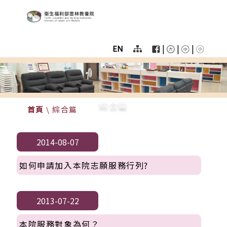
:::
跳至主要區塊
衛生福利部雲林教養院
User
menu
|
|
|
EN
Homepage
color
menu
綜合篇
首頁
\
綜合篇
2014-08-07
如何申請加入本院志願服務行列?
2013-07-22
本院服務對象為何？