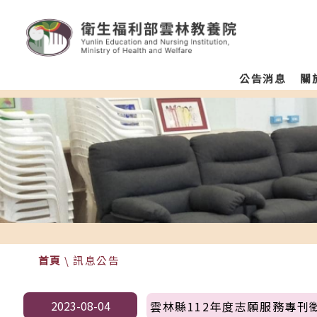
:::
跳至主要區塊
衛生福利部雲林教養院
Homepage
menu
公告消息
關
color
首頁
\
訊息公告
2023-08-04
雲林縣112年度志願服務專刊