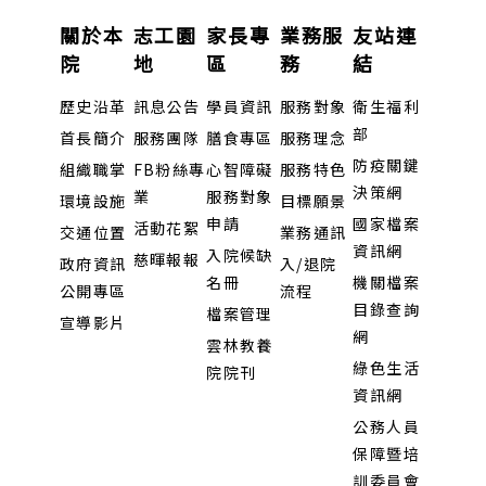
關於本
志工園
家長專
業務服
友站連
院
地
區
務
結
歷史沿革
訊息公告
學員資訊
服務對象
衛生福利
部
首長簡介
服務團隊
膳食專區
服務理念
防疫關鍵
組織職掌
FB粉絲專
心智障礙
服務特色
決策網
業
服務對象
環境設施
目標願景
申請
國家檔案
活動花絮
交通位置
業務通訊
資訊網
入院候缺
慈暉報報
政府資訊
入/退院
名冊
機關檔案
公開專區
流程
目錄查詢
檔案管理
宣導影片
網
雲林教養
綠色生活
院院刊
資訊網
公務人員
保障暨培
訓委員會