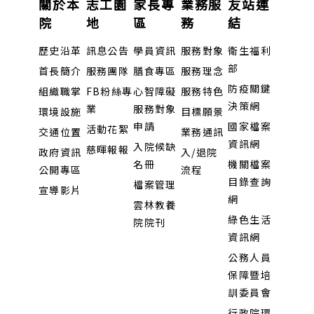
關於本
志工園
家長專
業務服
友站連
院
地
區
務
結
歷史沿革
訊息公告
學員資訊
服務對象
衛生福利
部
首長簡介
服務團隊
膳食專區
服務理念
防疫關鍵
組織職掌
FB粉絲專
心智障礙
服務特色
決策網
業
服務對象
環境設施
目標願景
申請
國家檔案
活動花絮
交通位置
業務通訊
資訊網
入院候缺
慈暉報報
政府資訊
入/退院
名冊
機關檔案
公開專區
流程
目錄查詢
檔案管理
宣導影片
網
雲林教養
綠色生活
院院刊
資訊網
公務人員
保障暨培
訓委員會
行政院環