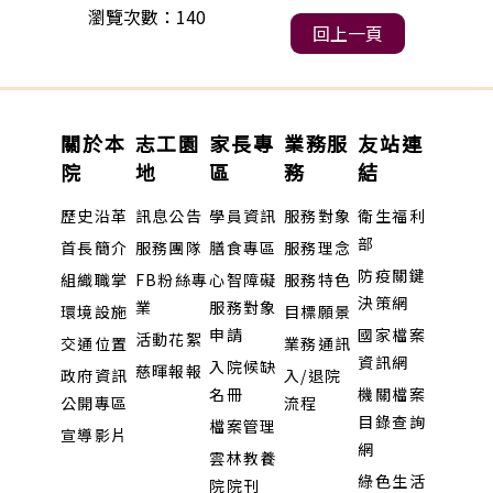
瀏覽次數：140
回上一頁
關於本
志工園
家長專
業務服
友站連
院
地
區
務
結
歷史沿革
訊息公告
學員資訊
服務對象
衛生福利
部
首長簡介
服務團隊
膳食專區
服務理念
防疫關鍵
組織職掌
FB粉絲專
心智障礙
服務特色
決策網
業
服務對象
環境設施
目標願景
申請
國家檔案
活動花絮
交通位置
業務通訊
資訊網
入院候缺
慈暉報報
政府資訊
入/退院
名冊
機關檔案
公開專區
流程
目錄查詢
檔案管理
宣導影片
網
雲林教養
綠色生活
院院刊