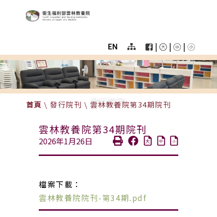
:::
跳至主要區塊
衛生福利部雲林教養院
User
menu
|
|
|
EN
Homepage
color
menu
發行院刊
首頁
\
發行院刊
\
雲林教養院第34期院刊
雲林教養院第34期院刊
2026年1月26日
檔案下載：
雲林教養院院刊-第34期.pdf