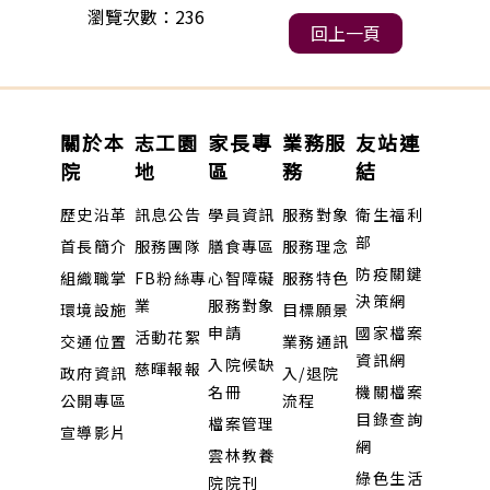
瀏覽次數：236
回上一頁
關於本
志工園
家長專
業務服
友站連
院
地
區
務
結
歷史沿革
訊息公告
學員資訊
服務對象
衛生福利
部
首長簡介
服務團隊
膳食專區
服務理念
防疫關鍵
組織職掌
FB粉絲專
心智障礙
服務特色
決策網
業
服務對象
環境設施
目標願景
申請
國家檔案
活動花絮
交通位置
業務通訊
資訊網
入院候缺
慈暉報報
政府資訊
入/退院
名冊
機關檔案
公開專區
流程
目錄查詢
檔案管理
宣導影片
網
雲林教養
綠色生活
院院刊