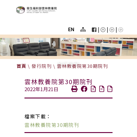
:::
跳至主要區塊
衛生福利部雲林教養院
User
menu
|
|
|
EN
Homepage
color
menu
發行院刊
首頁
\
發行院刊
\
雲林教養院第30期院刊
雲林教養院第30期院刊
2022年1月21日
檔案下載：
雲林教養院第30期院刊