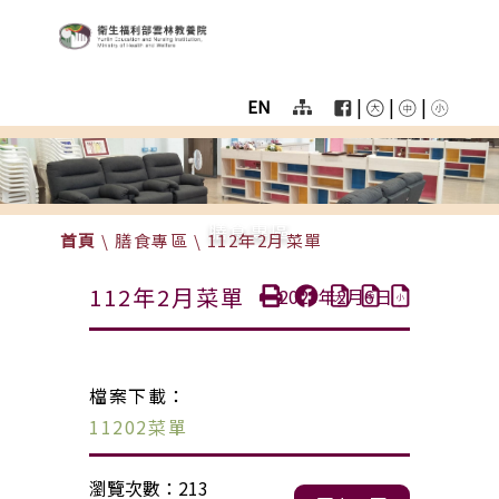
:::
跳至主要區塊
衛生福利部雲林教養院
User
menu
|
|
|
EN
Homepage
color
menu
膳食專區
首頁
\
膳食專區
\
112年2月菜單
112年2月菜單
2023年2月6日
檔案下載：
11202菜單
瀏覽次數：213