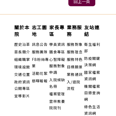
回上一頁
關於本
志工園
家長專
業務服
友站連
院
地
區
務
結
歷史沿革
訊息公告
學員資訊
服務對象
衛生福利
部
首長簡介
服務團隊
膳食專區
服務理念
防疫關鍵
組織職掌
FB粉絲專
心智障礙
服務特色
決策網
業
服務對象
環境設施
目標願景
申請
國家檔案
活動花絮
交通位置
業務通訊
資訊網
入院候缺
慈暉報報
政府資訊
入/退院
名冊
機關檔案
公開專區
流程
目錄查詢
檔案管理
宣導影片
網
雲林教養
綠色生活
院院刊
資訊網