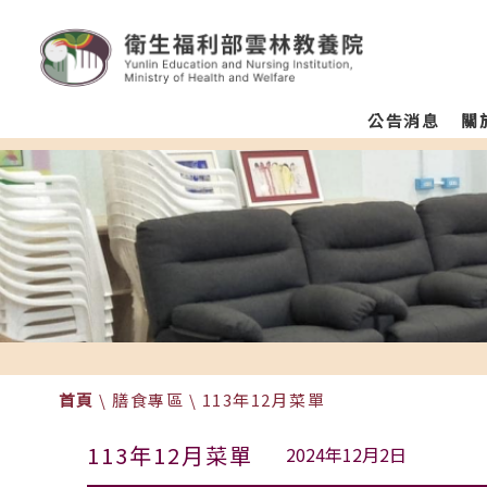
:::
跳至主要區塊
衛生福利部雲林教養院
Homepage
menu
公告消息
關
color
首頁
\
膳食專區
\
113年12月菜單
113年12月菜單
2024年12月2日