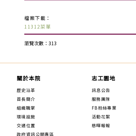
檔案下載：
11312菜單
瀏覽次數：313
關於本院
志工園地
歷史沿革
訊息公告
首長簡介
服務團隊
組織職掌
FB粉絲專業
環境設施
活動花絮
交通位置
慈暉報報
政府資訊公開專區