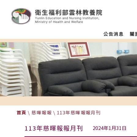
:::
跳至主要區塊
衛生福利部雲林教養院
Homepage
menu
公告消息
關
color
首頁
\
慈暉報報
\
113年慈暉報報月刊
113年慈暉報報月刊
2024年1月31日