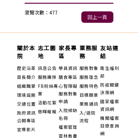
瀏覽次數：477
回上一頁
關於本
志工園
家長專
業務服
友站連
院
地
區
務
結
歷史沿革
訊息公告
學員資訊
服務對象
衛生福利
部
首長簡介
服務團隊
膳食專區
服務理念
防疫關鍵
組織職掌
FB粉絲專
心智障礙
服務特色
決策網
業
服務對象
環境設施
目標願景
申請
國家檔案
活動花絮
交通位置
業務通訊
資訊網
入院候缺
慈暉報報
政府資訊
入/退院
名冊
機關檔案
公開專區
流程
目錄查詢
檔案管理
宣導影片
網
雲林教養