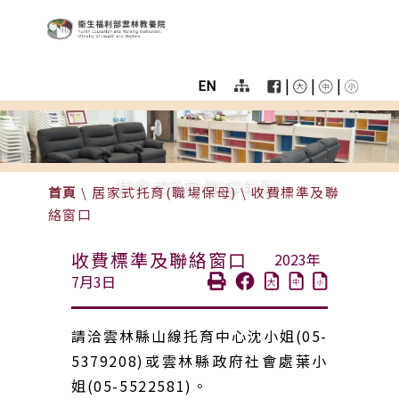
:::
跳至主要區塊
衛生福利部雲林教養院
User
menu
|
|
|
EN
Homepage
color
menu
居家式托育(職場保母)
首頁
\
居家式托育(職場保母)
\
收費標準及聯
絡窗口
收費標準及聯絡窗口
2023年
7月3日
請洽雲林縣山線托育中心沈小姐(05-
5379208)或雲林縣政府社會處葉小
姐(05-5522581)。