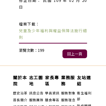
修正日期： 民國 109 年 02 月 20
日
檔案下載：
兒童及少年福利與權益保障法施行細
則
瀏覽次數：199
回上一頁
關於本
志工園
家長專
業務服
友站連
院
地
區
務
結
歷史沿革
訊息公告
學員資訊
服務對象
衛生福利
部
首長簡介
服務團隊
膳食專區
服務理念
防疫關鍵