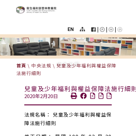
:::
跳至主要區塊
衛生福利部雲林教養院
User
menu
|
|
|
EN
Homepage
color
menu
中央法規
首頁
\
中央法規
\
兒童及少年福利與權益保障
法施行細則
兒童及少年福利與權益保障法施行細
2020年2月20日
法規名稱： 兒童及少年福利與權益保
障法施行細則