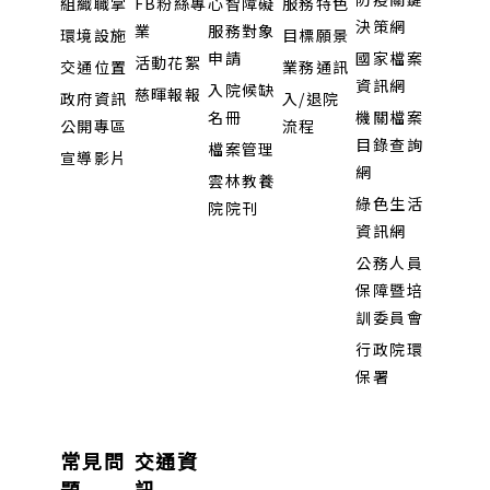
組織職掌
FB粉絲專
心智障礙
服務特色
決策網
業
服務對象
環境設施
目標願景
申請
國家檔案
活動花絮
交通位置
業務通訊
資訊網
入院候缺
慈暉報報
政府資訊
入/退院
名冊
機關檔案
公開專區
流程
目錄查詢
檔案管理
宣導影片
網
雲林教養
綠色生活
院院刊
資訊網
公務人員
保障暨培
訓委員會
行政院環
保署
常見問
交通資
題
訊