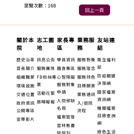
瀏覽次數：168
回上一頁
關於本
志工園
家長專
業務服
友站連
院
地
區
務
結
歷史沿革
訊息公告
學員資訊
服務對象
衛生福利
部
首長簡介
服務團隊
膳食專區
服務理念
防疫關鍵
組織職掌
FB粉絲專
心智障礙
服務特色
決策網
業
服務對象
環境設施
目標願景
申請
國家檔案
活動花絮
交通位置
業務通訊
資訊網
入院候缺
慈暉報報
政府資訊
入/退院
名冊
機關檔案
公開專區
流程
目錄查詢
檔案管理
宣導影片
網
雲林教養
綠色生活
院院刊