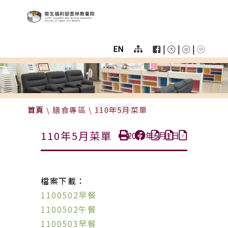
:::
跳至主要區塊
衛生福利部雲林教養院
User
menu
|
|
|
EN
Homepage
color
menu
膳食專區
首頁
\
膳食專區
\
110年5月菜單
110年5月菜單
2021年5月1日
檔案下載：
1100502早餐
1100502午餐
1100503早餐