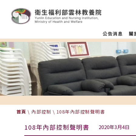
:::
跳至主要區塊
衛生福利部雲林教養院
Homepage
menu
公告消息
關
color
首頁
\
內部控制
\
108年內部控制聲明書
108年內部控制聲明書
2020年3月4日