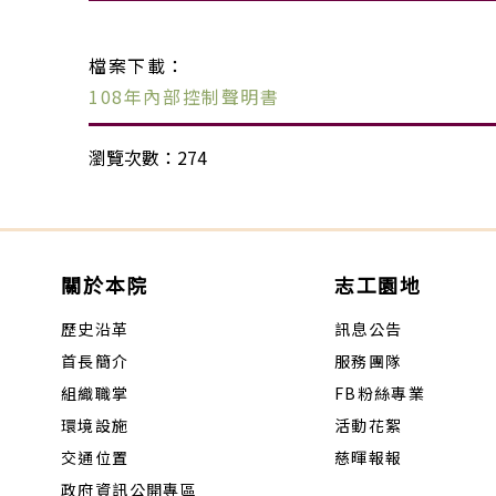
檔案下載：
108年內部控制聲明書
瀏覽次數：274
關於本院
志工園地
歷史沿革
訊息公告
首長簡介
服務團隊
組織職掌
FB粉絲專業
環境設施
活動花絮
交通位置
慈暉報報
政府資訊公開專區