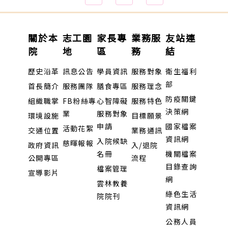
關於本
志工園
家長專
業務服
友站連
院
地
區
務
結
歷史沿革
訊息公告
學員資訊
服務對象
衛生福利
部
首長簡介
服務團隊
膳食專區
服務理念
防疫關鍵
組織職掌
FB粉絲專
心智障礙
服務特色
決策網
業
服務對象
環境設施
目標願景
申請
國家檔案
活動花絮
交通位置
業務通訊
資訊網
入院候缺
慈暉報報
政府資訊
入/退院
名冊
機關檔案
公開專區
流程
目錄查詢
檔案管理
宣導影片
網
雲林教養
綠色生活
院院刊
資訊網
公務人員