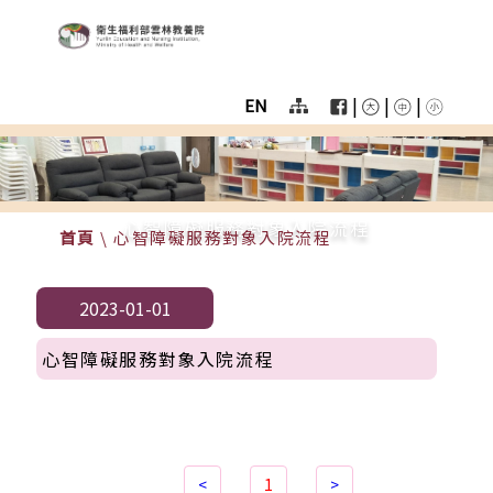
:::
跳至主要區塊
衛生福利部雲林教養院
User
menu
|
|
|
EN
Homepage
color
menu
心智障礙服務對象入院流程
首頁
\
心智障礙服務對象入院流程
2023-01-01
心智障礙服務對象入院流程
<
1
>